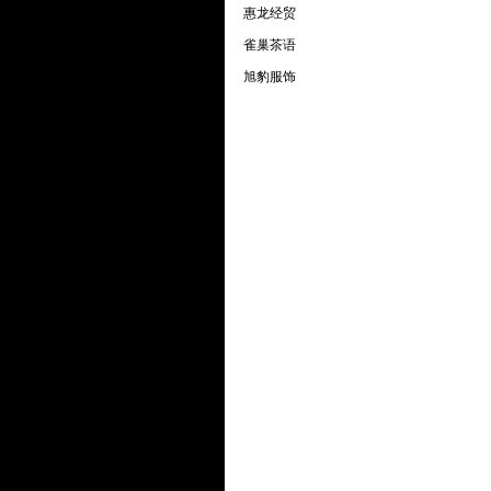
惠龙经贸
雀巢茶语
旭豹服饰