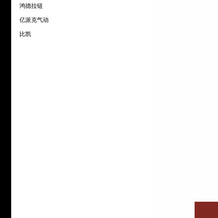
鸿德拉链
亿派克气动
比凯